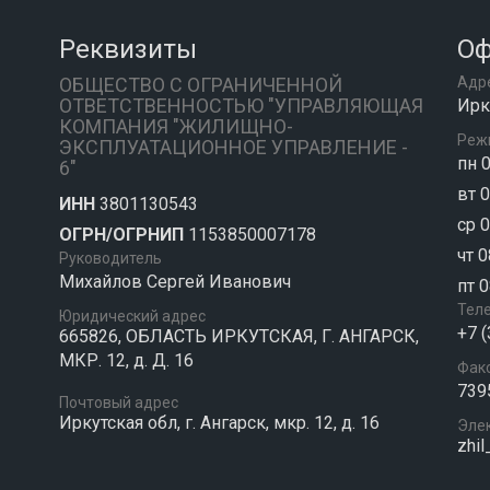
Реквизиты
Оф
ОБЩЕСТВО С ОГРАНИЧЕННОЙ
Адр
ОТВЕТСТВЕННОСТЬЮ "УПРАВЛЯЮЩАЯ
Ирку
КОМПАНИЯ "ЖИЛИЩНО-
Реж
ЭКСПЛУАТАЦИОННОЕ УПРАВЛЕНИЕ -
пн 0
6"
вт 0
ИНН
3801130543
ср 0
ОГРН/ОГРНИП
1153850007178
чт 0
Руководитель
Михайлов Сергей Иванович
пт 0
Тел
Юридический адрес
+7 
665826, ОБЛАСТЬ ИРКУТСКАЯ, Г. АНГАРСК,
МКР. 12, д. Д. 16
Фак
739
Почтовый адрес
Иркутская обл, г. Ангарск, мкр. 12, д. 16
Эле
zhil