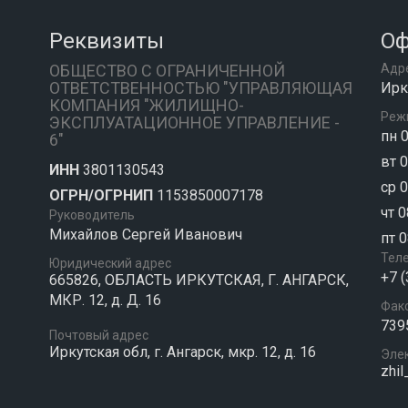
Реквизиты
Оф
ОБЩЕСТВО С ОГРАНИЧЕННОЙ
Адр
ОТВЕТСТВЕННОСТЬЮ "УПРАВЛЯЮЩАЯ
Ирку
КОМПАНИЯ "ЖИЛИЩНО-
Реж
ЭКСПЛУАТАЦИОННОЕ УПРАВЛЕНИЕ -
пн 0
6"
вт 0
ИНН
3801130543
ср 0
ОГРН/ОГРНИП
1153850007178
чт 0
Руководитель
Михайлов Сергей Иванович
пт 0
Тел
Юридический адрес
+7 
665826, ОБЛАСТЬ ИРКУТСКАЯ, Г. АНГАРСК,
МКР. 12, д. Д. 16
Фак
739
Почтовый адрес
Иркутская обл, г. Ангарск, мкр. 12, д. 16
Эле
zhil