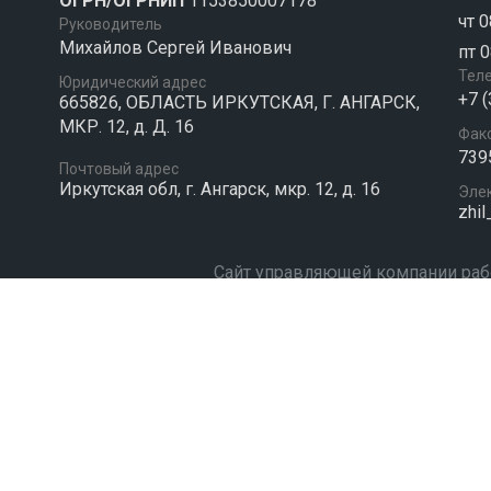
ОГРН/ОГРНИП
1153850007178
чт 0
Руководитель
Михайлов Сергей Иванович
пт 0
Тел
Юридический адрес
+7 
665826, ОБЛАСТЬ ИРКУТСКАЯ, Г. АНГАРСК,
МКР. 12, д. Д. 16
Фак
739
Почтовый адрес
Иркутская обл, г. Ангарск, мкр. 12, д. 16
Эле
zhil
Сайт управляющей компании раб