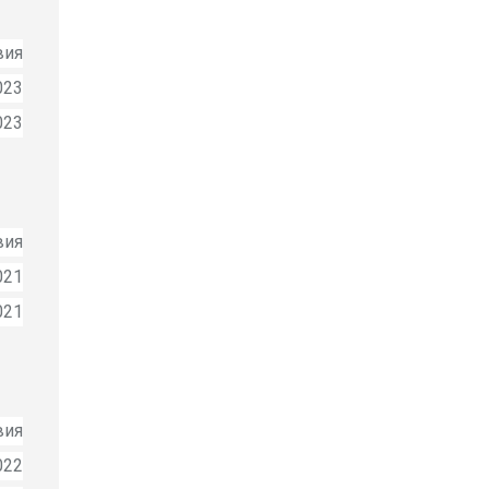
вия
023
023
вия
021
021
вия
022