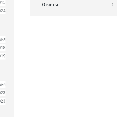
015
Отчёты
024
вия
018
019
вия
023
023