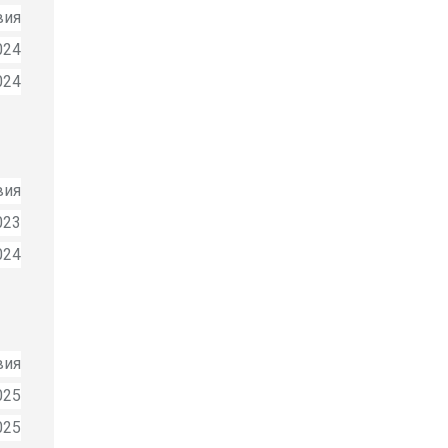
вия
024
024
вия
023
024
вия
025
025