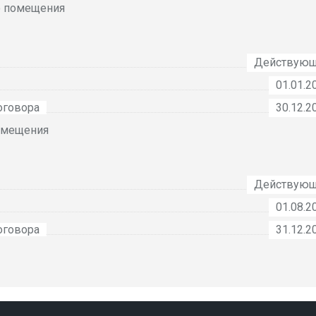
о помещения
Действую
01.01.2
оговора
30.12.2
омещения
Действую
01.08.2
оговора
31.12.2