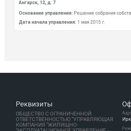
Ангарск, 12, д. 7
Основание управления:
Решение собрания собст
Дата начала управления:
1 мая 2015 г.
Реквизиты
Оф
ОБЩЕСТВО С ОГРАНИЧЕННОЙ
Адр
ОТВЕТСТВЕННОСТЬЮ "УПРАВЛЯЮЩАЯ
Ирку
КОМПАНИЯ "ЖИЛИЩНО-
Реж
ЭКСПЛУАТАЦИОННОЕ УПРАВЛЕНИЕ -