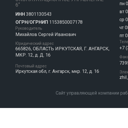
пн 0
6"
вт 0
ИНН
3801130543
ср 0
ОГРН/ОГРНИП
1153850007178
чт 0
Руководитель
Михайлов Сергей Иванович
пт 0
Тел
Юридический адрес
+7 
665826, ОБЛАСТЬ ИРКУТСКАЯ, Г. АНГАРСК,
МКР. 12, д. Д. 16
Фак
739
Почтовый адрес
Иркутская обл, г. Ангарск, мкр. 12, д. 16
Эле
zhil
Сайт управляющей компании раб