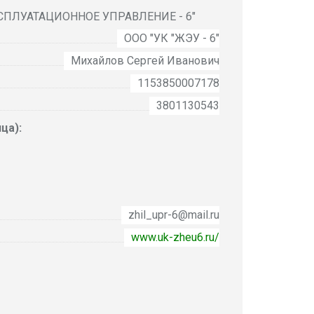
ЛУАТАЦИОННОЕ УПРАВЛЕНИЕ - 6"
ООО "УК "ЖЭУ - 6"
Михайлов Сергей Иванович
1153850007178
3801130543
ца):
zhil_upr-6@mail.ru
www.uk-zheu6.ru/