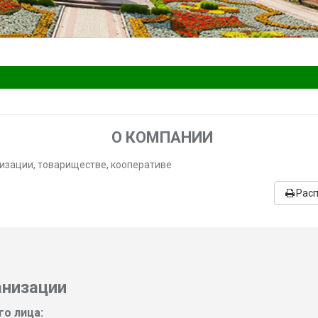
О КОМПАНИИ
зации, товариществе, кооперативе
Рас
анизации
о лица: