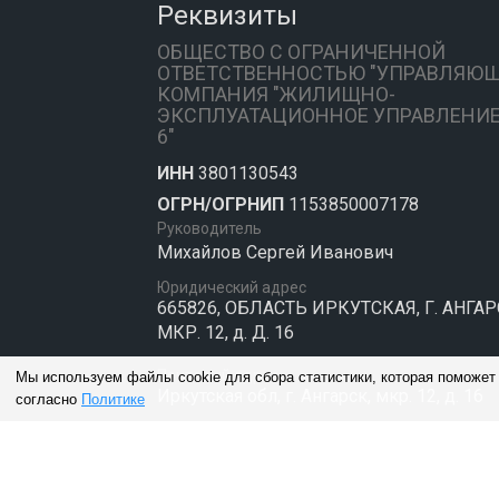
Реквизиты
ОБЩЕСТВО С ОГРАНИЧЕННОЙ
ОТВЕТСТВЕННОСТЬЮ "УПРАВЛЯЮ
КОМПАНИЯ "ЖИЛИЩНО-
ЭКСПЛУАТАЦИОННОЕ УПРАВЛЕНИЕ
6"
ИНН
3801130543
ОГРН/ОГРНИП
1153850007178
Руководитель
Михайлов Сергей Иванович
Юридический адрес
665826, ОБЛАСТЬ ИРКУТСКАЯ, Г. АНГАР
МКР. 12, д. Д. 16
Почтовый адрес
Мы используем файлы cookie для сбора статистики, которая поможет
Иркутская обл, г. Ангарск, мкр. 12, д. 16
согласно
Политике
Сайт управляющей ко