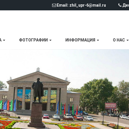
Email: zhil_upr-6@mail.ru
Дис
А
ФОТОГРАФИИ
ИНФОРМАЦИЯ
О НАС