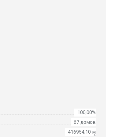
100,00%
67 домов
416954,10 м
2