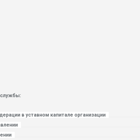
 службы:
дерации в уставном капитале организации
авлении
лении