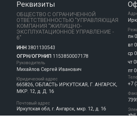
Реквизиты
Оф
ОБЩЕСТВО С ОГРАНИЧЕННОЙ
Адр
ОТВЕТСТВЕННОСТЬЮ "УПРАВЛЯЮЩАЯ
Ирку
КОМПАНИЯ "ЖИЛИЩНО-
Реж
ЭКСПЛУАТАЦИОННОЕ УПРАВЛЕНИЕ -
пн 0
6"
вт 0
ИНН
3801130543
ср 0
ОГРН/ОГРНИП
1153850007178
чт 0
Руководитель
Михайлов Сергей Иванович
пт 0
Тел
Юридический адрес
+7 
665826, ОБЛАСТЬ ИРКУТСКАЯ, Г. АНГАРСК,
МКР. 12, д. Д. 16
Фак
739
Почтовый адрес
Иркутская обл, г. Ангарск, мкр. 12, д. 16
Эле
zhil
Сайт управляющей компании раб